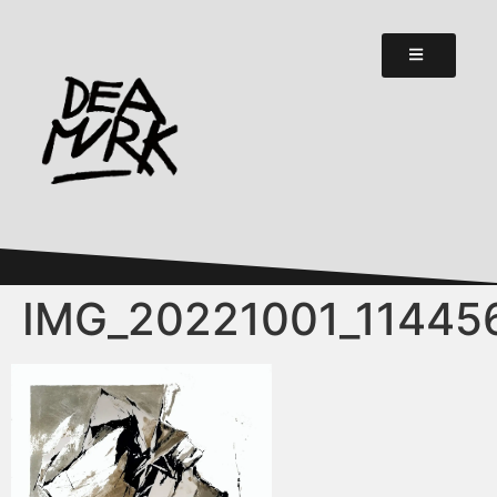
IMG_20221001_11445